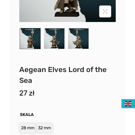
Aegean Elves Lord of the
Sea
27
zł
SKALA
28 mm
32 mm