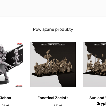
Powiązane produkty
 Johna
Fanatical Zaelots
Sunland 
Gryp
21
zł
63
zł