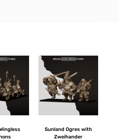
Wingless
Sunland Ogres with
hons
Zweihander