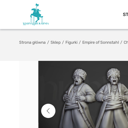
S
Strona główna
/
Sklep
/
Figurki
/
Empire of Sonnstahl
/
Ch