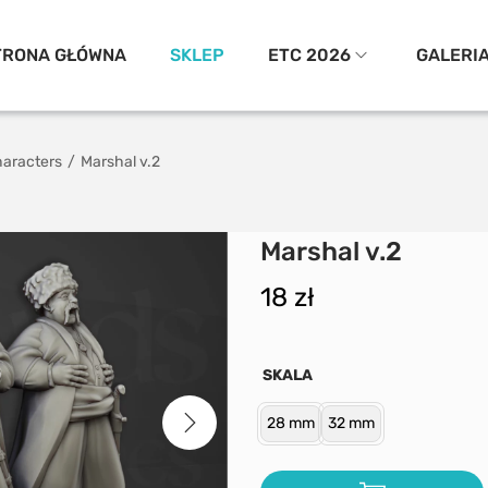
TRONA GŁÓWNA
SKLEP
ETC 2026
GALERI
aracters
/
Marshal v.2
Marshal v.2
18
zł
SKALA
28 mm
32 mm