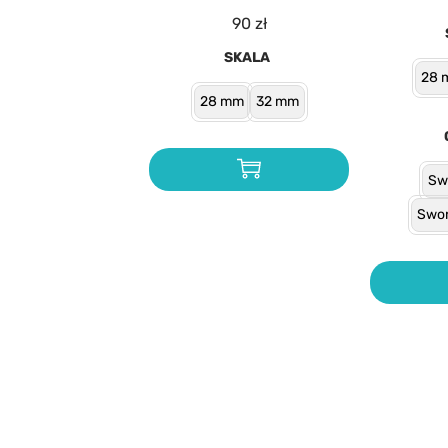
90
zł
SKALA
28 
28 mm
32 mm
Sw
Swor