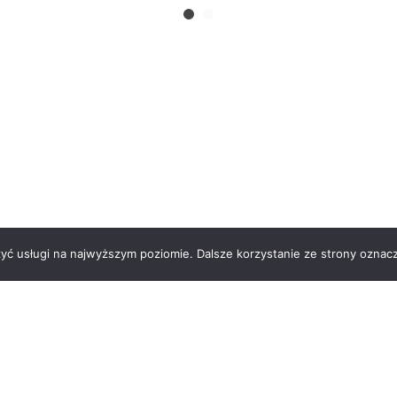
zyć usługi na najwyższym poziomie. Dalsze korzystanie ze strony oznacz
 nas
Kontakt
Regulamin
Polityka prywatności