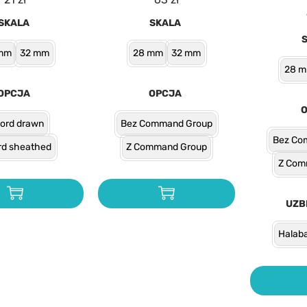
SKALA
SKALA
mm
32 mm
28 mm
32 mm
28 
OPCJA
OPCJA
ord drawn
Bez Command Group
Bez Co
d sheathed
Z Command Group
Z Com
UZB
Halab