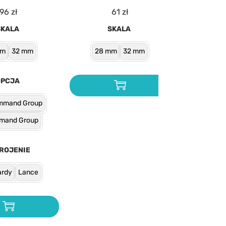
96
zł
61
zł
SKALA
SKALA
mm
32 mm
28 mm
32 mm
OPCJA
mmand Group
mand Group
ROJENIE
ardy
Lance