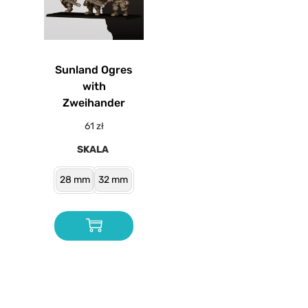
Sunland Ogres
with
Zweihander
61
zł
SKALA
28 mm
32 mm