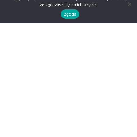
że zgadzasz się na ich użycie.
Zgoda
O nas
Kontakt
Regulamin
Polityka prywatności