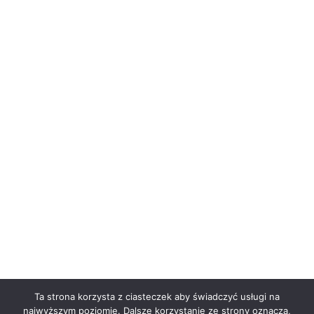
Ta strona korzysta z ciasteczek aby świadczyć usługi na
najwyższym poziomie. Dalsze korzystanie ze strony oznacza,