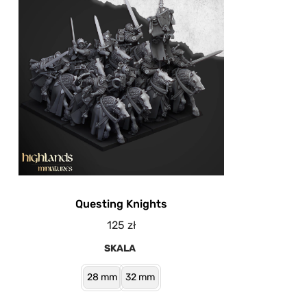
Questing Knights
125
zł
SKALA
28 mm
32 mm