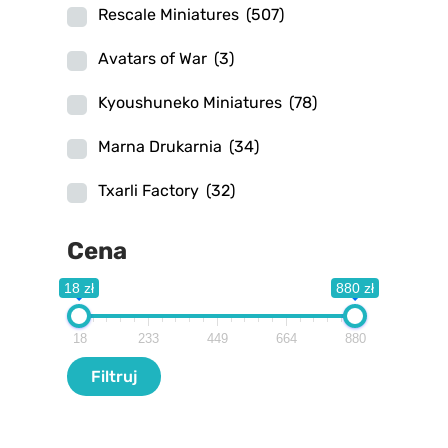
Rescale Miniatures
(507)
Avatars of War
(3)
Kyoushuneko Miniatures
(78)
Marna Drukarnia
(34)
Txarli Factory
(32)
Cena
18 zł
880 zł
18
233
449
664
880
Filtr