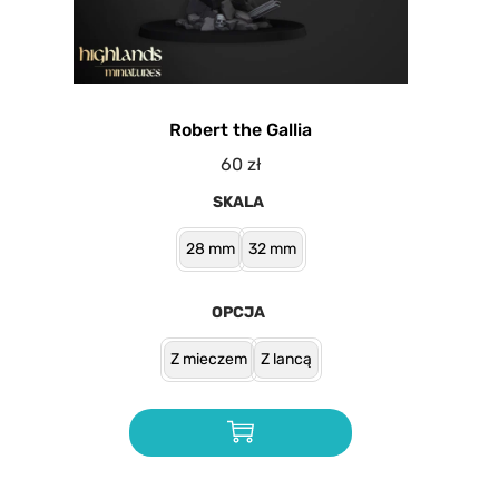
Robert the Gallia
60
zł
SKALA
28 mm
32 mm
OPCJA
Z mieczem
Z lancą