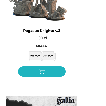
Pegasus Knights v.2
100
zł
SKALA
28 mm
32 mm