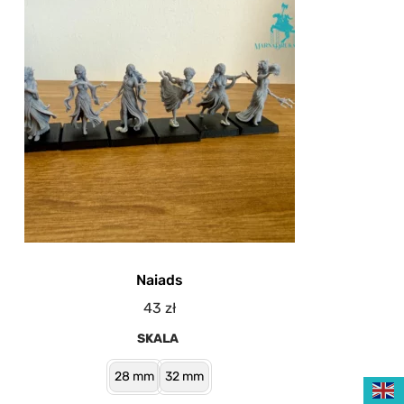
Naiads
43
zł
SKALA
28 mm
32 mm