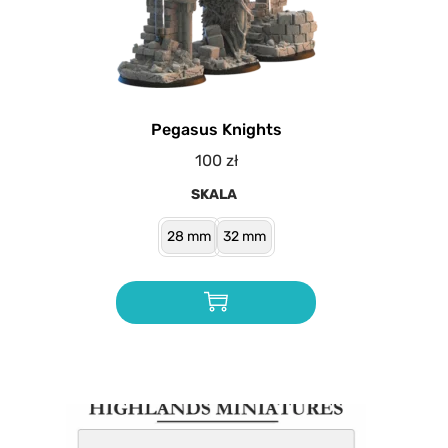
Pegasus Knights
100
zł
SKALA
28 mm
32 mm