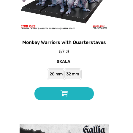
Monkey Warriors with Quarterstaves
57
zł
SKALA
28 mm
32 mm