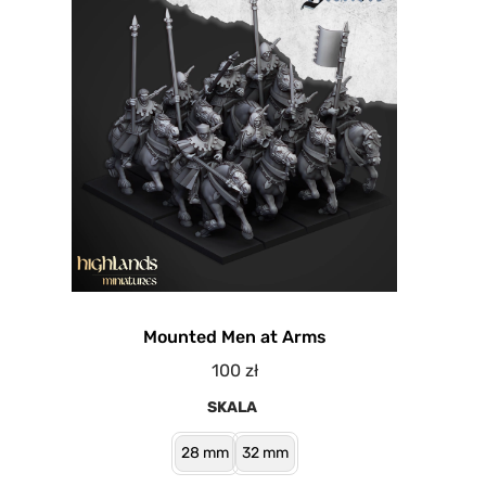
Mounted Men at Arms
100
zł
SKALA
28 mm
32 mm