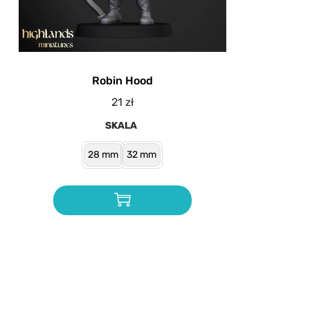
Robin Hood
21
zł
SKALA
28 mm
32 mm