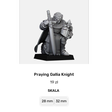
Praying Gallia Knight
19
zł
SKALA
28 mm
32 mm