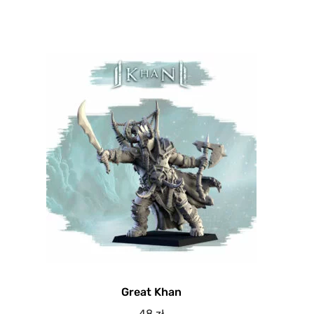
Great Khan
48
zł