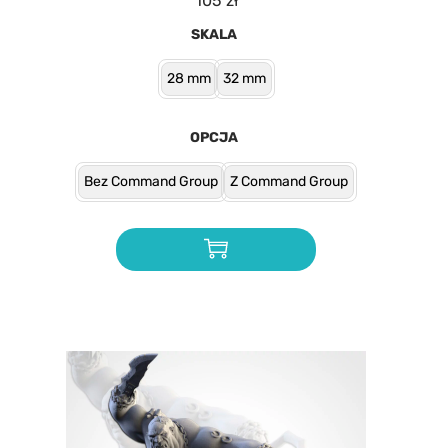
105
zł
SKALA
28 mm
32 mm
OPCJA
Bez Command Group
Z Command Group