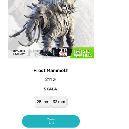
Frost Mammoth
211
zł
SKALA
28 mm
32 mm