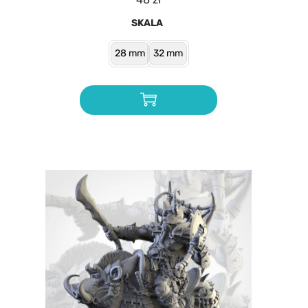
SKALA
28 mm
32 mm