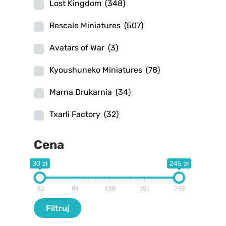
Lost Kingdom
(348)
Rescale Miniatures
(507)
Avatars of War
(3)
Kyoushuneko Miniatures
(78)
Marna Drukarnia
(34)
Txarli Factory
(32)
Cena
30 zł
245 zł
30
84
138
191
245
Filtr