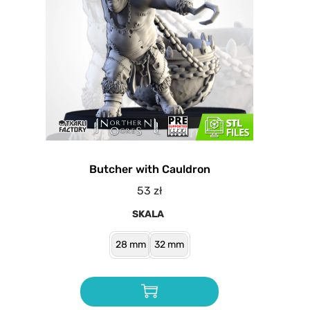
Butcher with Cauldron
53
zł
SKALA
28 mm
32 mm