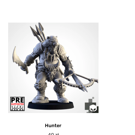
Hunter
40
zł