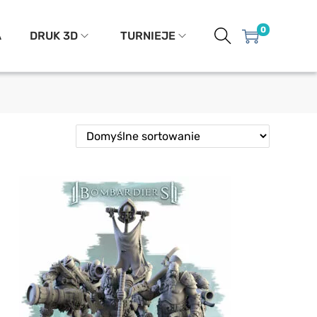
0
A
DRUK 3D
TURNIEJE