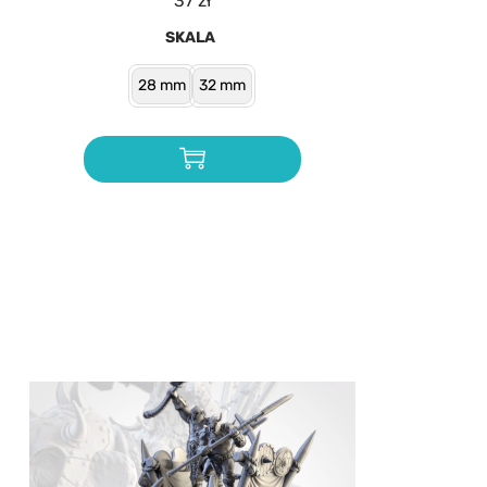
37
zł
SKALA
28 mm
32 mm