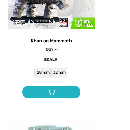
Khan on Mammoth
180
zł
SKALA
28 mm
32 mm