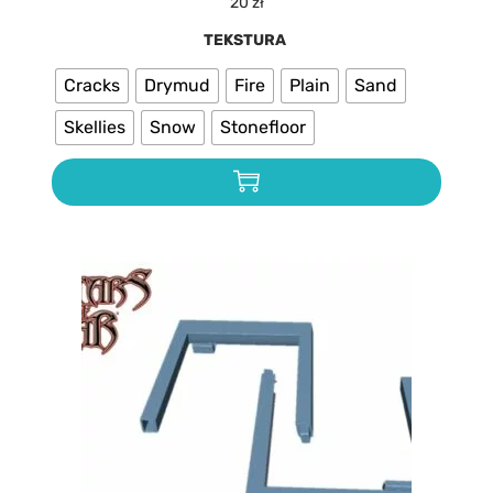
20
zł
TEKSTURA
Cracks
Drymud
Fire
Plain
Sand
Skellies
Snow
Stonefloor