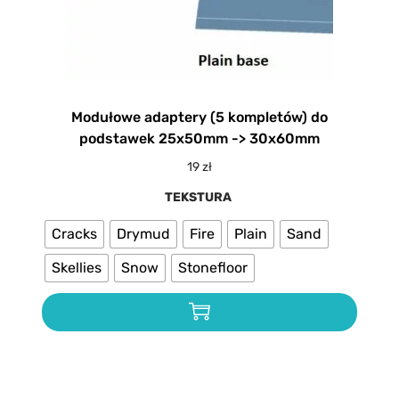
Modułowe adaptery (5 kompletów) do
podstawek 25x50mm -> 30x60mm
19
zł
TEKSTURA
Cracks
Drymud
Fire
Plain
Sand
Skellies
Snow
Stonefloor