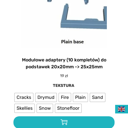
Modułowe adaptery (10 kompletów) do
podstawek 20x20mm -> 25x25mm
19
zł
TEKSTURA
Cracks
Drymud
Fire
Plain
Sand
Skellies
Snow
Stonefloor