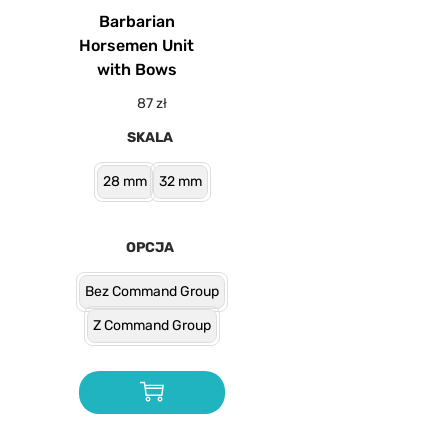
Barbarian
Horsemen Unit
with Bows
87
zł
SKALA
28 mm
32 mm
OPCJA
Bez Command Group
Z Command Group