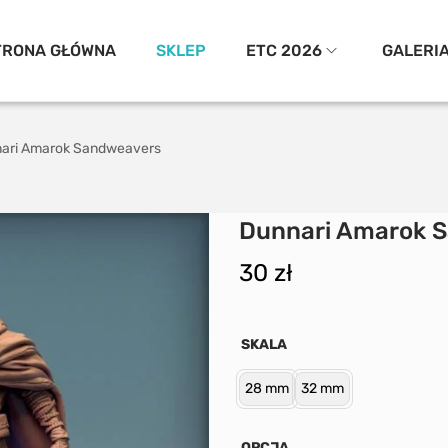
TRONA GŁÓWNA
SKLEP
ETC 2026
GALERI
ari Amarok Sandweavers
Dunnari Amarok 
30
zł
SKALA
28 mm
32 mm
OPCJA