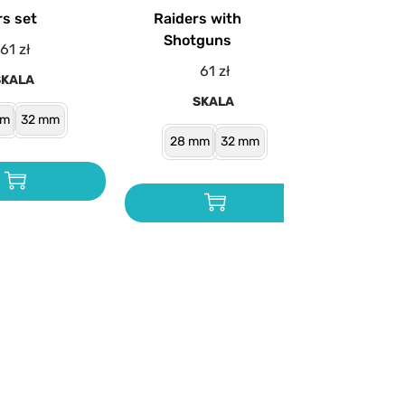
rs set
Raiders with
Shotguns
61
zł
61
zł
SKALA
SKALA
mm
32 mm
28 mm
32 mm