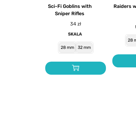
Sci-Fi Goblins with
Raiders w
Sniper Rifles
34
zł
SKALA
28 
28 mm
32 mm