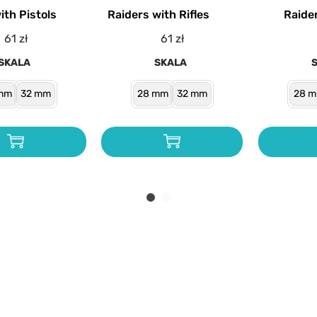
ith Pistols
Raiders with Rifles
Raide
61
zł
61
zł
SKALA
SKALA
mm
32 mm
28 mm
32 mm
28 