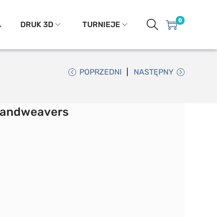
0
A
DRUK 3D
TURNIEJE
POPRZEDNI
NASTĘPNY
Sandweavers