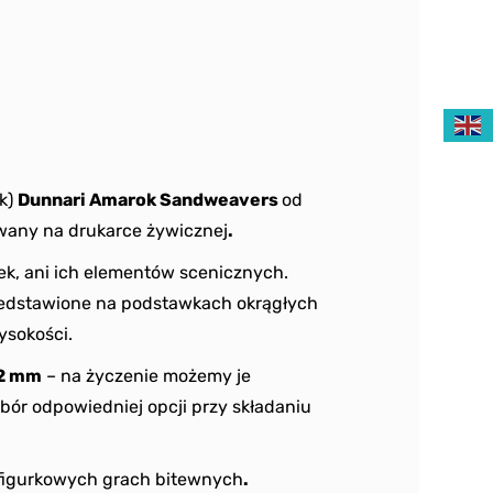
ek)
Dunnari Amarok Sandweavers
od
wany na drukarce żywicznej
.
k, ani ich elementów scenicznych.
zedstawione na podstawkach okrągłych
sokości.
2 mm
– na życzenie możemy je
bór odpowiedniej opcji przy składaniu
figurkowych grach bitewnych
.