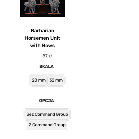
Barbarian
Horsemen Unit
with Bows
87
zł
SKALA
28 mm
32 mm
OPCJA
Bez Command Group
Z Command Group