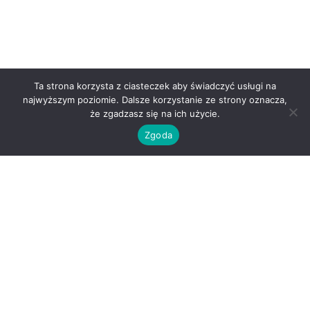
Ta strona korzysta z ciasteczek aby świadczyć usługi na
najwyższym poziomie. Dalsze korzystanie ze strony oznacza,
że zgadzasz się na ich użycie.
Zgoda
O nas
Kontakt
Regulamin
Polityka prywatności