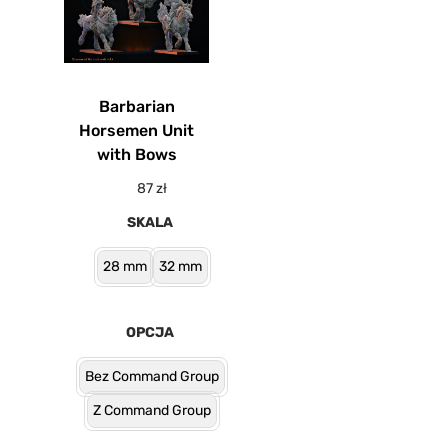
Barbarian
Horsemen Unit
with Bows
87
zł
SKALA
28 mm
32 mm
OPCJA
Bez Command Group
Z Command Group