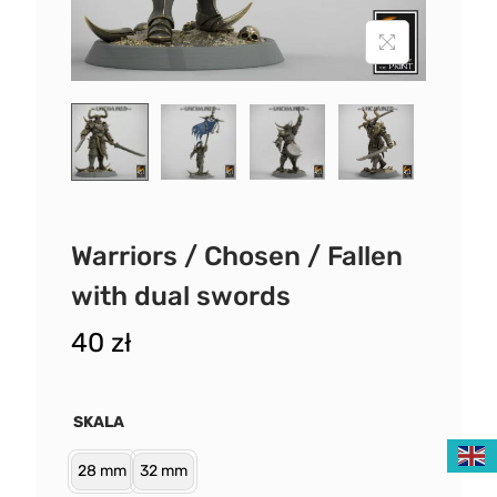
Warriors / Chosen / Fallen
with dual swords
40
zł
SKALA
28 mm
32 mm