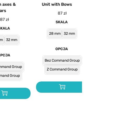
h axes &
Unit with Bows
ars
87
zł
87
zł
SKALA
SKALA
28 mm
32 mm
mm
32 mm
OPCJA
OPCJA
Bez Command Group
mmand Group
Z Command Group
mand Group