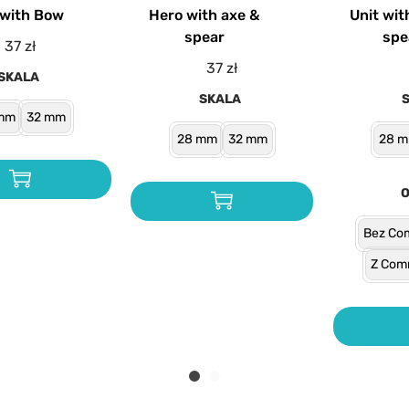
 with Bow
Hero with axe &
Unit wit
spear
spe
37
zł
37
zł
SKALA
SKALA
mm
32 mm
28 mm
32 mm
28 
Bez Co
Z Com