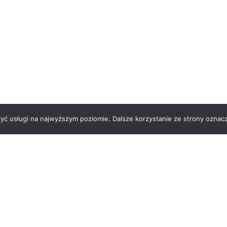
zyć usługi na najwyższym poziomie. Dalsze korzystanie ze strony oznacz
 nas
Kontakt
Regulamin
Polityka prywatności
 | Strona wykonana przez
Dominika Papierska
|
Zoptymalizo