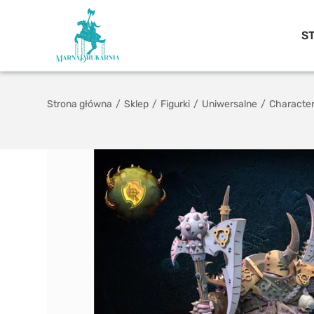
S
Strona główna
/
Sklep
/
Figurki
/
Uniwersalne
/
Characte