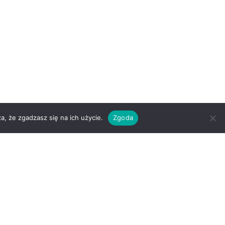
a, że zgadzasz się na ich użycie.
Zgoda
wane przez
Seraphinite Accelerator