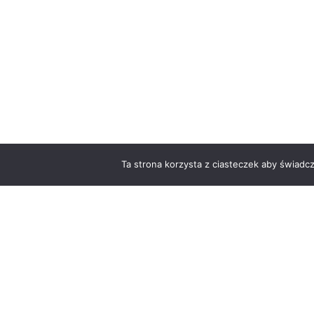
Ta strona korzysta z ciasteczek aby świadc
O
Copyright © 2026 MarnaDrukarnia