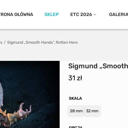
TRONA GŁÓWNA
SKLEP
ETC 2026
GALERI
rs
/
Sigmund „Smooth Hands”, Rotten Hero
Sigmund „Smooth 
31
zł
SKALA
28 mm
32 mm
OPCJA