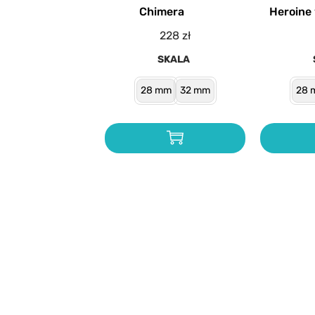
Chimera
Heroine
228
zł
SKALA
28 mm
32 mm
28 