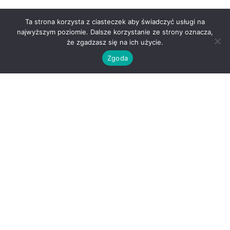
Ta strona korzysta z ciasteczek aby świadczyć usługi na
najwyższym poziomie. Dalsze korzystanie ze strony oznacza,
że zgadzasz się na ich użycie.
Zgoda
O nas
Kontakt
Regulamin
Polityka prywatności