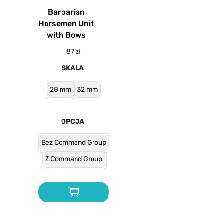
Barbarian
Horsemen Unit
with Bows
87
zł
SKALA
28 mm
32 mm
OPCJA
Bez Command Group
Z Command Group