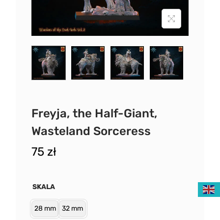
Freyja, the Half-Giant,
Wasteland Sorceress
75
zł
SKALA
28 mm
32 mm