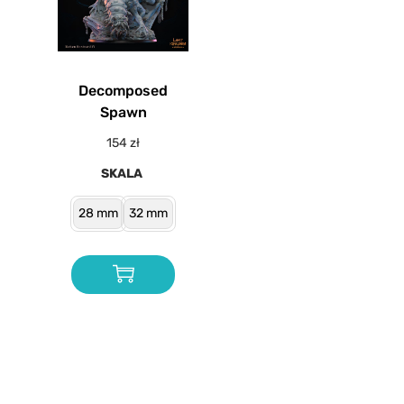
Decomposed
Spawn
154
zł
SKALA
28 mm
32 mm