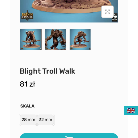
Blight Troll Walk
81
zł
SKALA
28 mm
32 mm