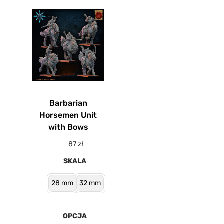
Barbarian
Horsemen Unit
with Bows
87
zł
SKALA
28 mm
32 mm
OPCJA