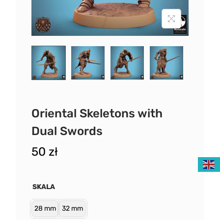
Oriental Skeletons with
Dual Swords
50
zł
SKALA
28 mm
32 mm