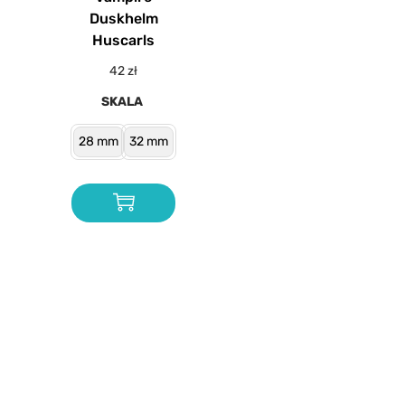
Duskhelm
Huscarls
42
zł
SKALA
28 mm
32 mm