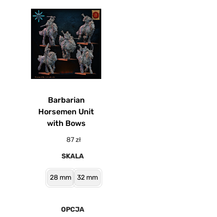
Barbarian
Horsemen Unit
with Bows
87
zł
SKALA
28 mm
32 mm
OPCJA