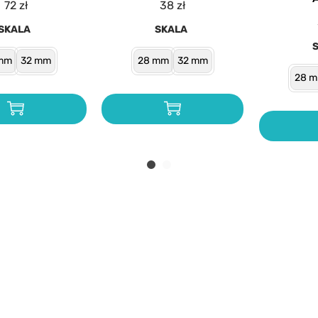
72
zł
38
zł
SKALA
SKALA
mm
32 mm
28 mm
32 mm
28 