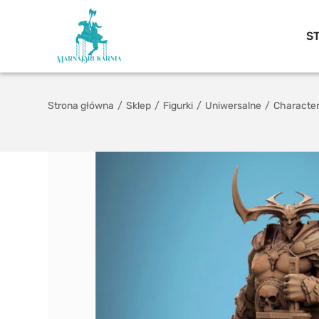
S
Strona główna
/
Sklep
/
Figurki
/
Uniwersalne
/
Characte