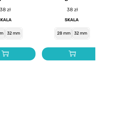
38
zł
38
zł
SKALA
SKALA
mm
32 mm
28 mm
32 mm