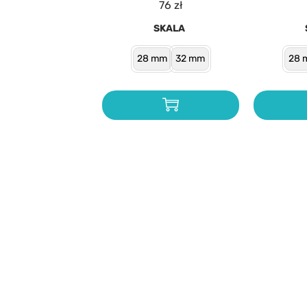
76
zł
SKALA
28 mm
32 mm
28 