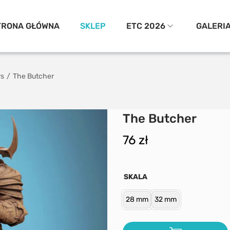
TRONA GŁÓWNA
SKLEP
ETC 2026
GALERI
rs
/
The Butcher
The Butcher
76
zł
SKALA
28 mm
32 mm