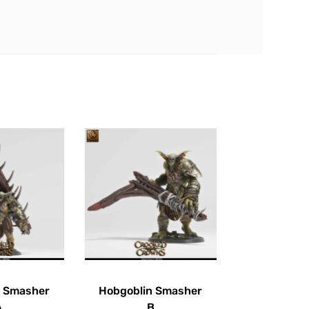
n Smasher
Hobgoblin Smasher
A
B