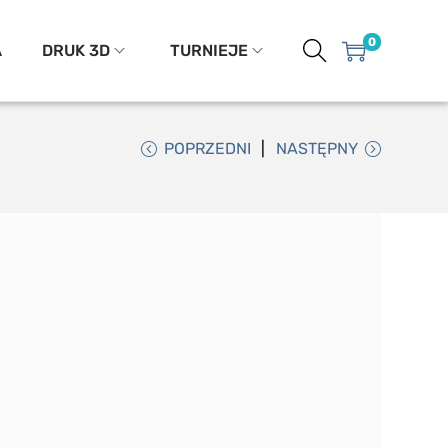
0
A
DRUK 3D
TURNIEJE
POPRZEDNI
NASTĘPNY