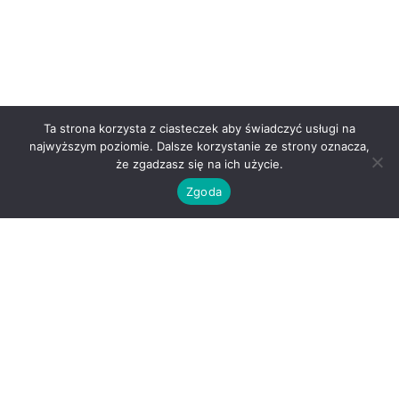
Ta strona korzysta z ciasteczek aby świadczyć usługi na
najwyższym poziomie. Dalsze korzystanie ze strony oznacza,
że zgadzasz się na ich użycie.
Zgoda
O nas
Kontakt
Regulamin
Polityka prywatności