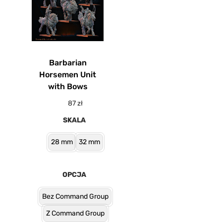
Barbarian
Horsemen Unit
with Bows
87
zł
SKALA
28 mm
32 mm
OPCJA
Bez Command Group
Z Command Group