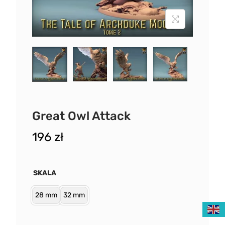
Great Owl Attack
196
zł
SKALA
28 mm
32 mm