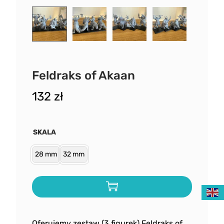
Feldraks of Akaan
132
zł
SKALA
28 mm
32 mm
Oferujemy zestaw (3 figurek) Feldraks of