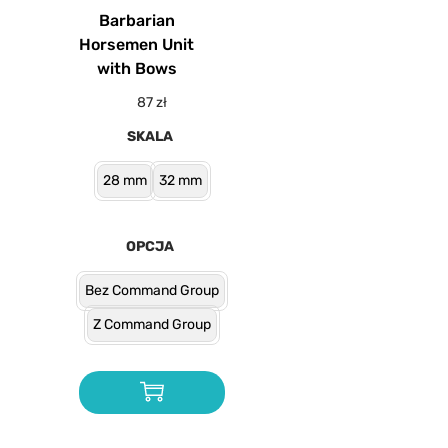
Barbarian
Horsemen Unit
with Bows
87
zł
SKALA
28 mm
32 mm
OPCJA
Bez Command Group
Z Command Group