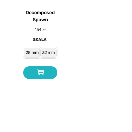
Decomposed
Spawn
154
zł
SKALA
28 mm
32 mm