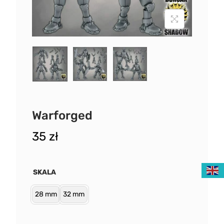
Warforged
35
zł
SKALA
28 mm
32 mm