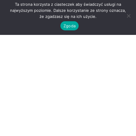
Ta strona korzysta z ciasteczek aby świadczyć usługi na
najwyższym poziomie. Dalsze korzystanie ze strony oznacza,
że zgadzasz się na ich użycie.
Zgoda
O nas
Kontakt
Regulamin
Polityka prywatności