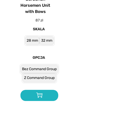
Horsemen Unit
with Bows
87
zł
SKALA
28 mm
32 mm
OPCJA
Bez Command Group
Z Command Group