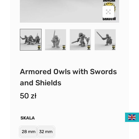
Armored Owls with Swords
and Shields
50
zł
SKALA
28 mm
32 mm