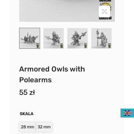
Armored Owls with
Polearms
55
zł
SKALA
28 mm
32 mm