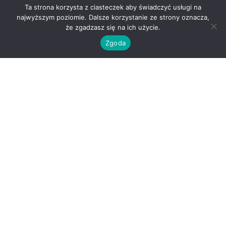
Ta strona korzysta z ciasteczek aby świadczyć usługi na
najwyższym poziomie. Dalsze korzystanie ze strony oznacza,
że zgadzasz się na ich użycie.
Zgoda
O nas
Kontakt
Regulamin
Polityka prywatności