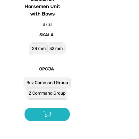
Horsemen Unit
with Bows
87
zł
SKALA
28 mm
32 mm
OPCJA
Bez Command Group
Z Command Group