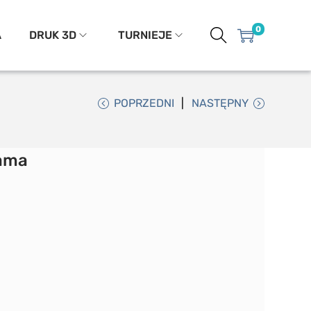
0
A
DRUK 3D
TURNIEJE
POPRZEDNI
NASTĘPNY
rama