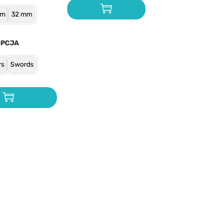
mm
32 mm
OPCJA
rs
Swords