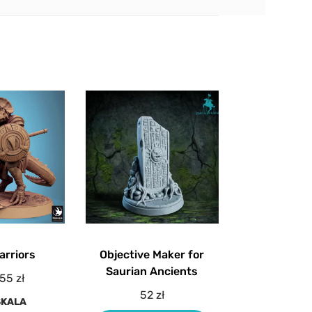
arriors
Objective Maker for
Saurian Ancients
55
zł
52
zł
SKALA