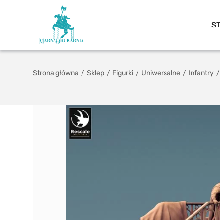
S
Strona główna
/
Sklep
/
Figurki
/
Uniwersalne
/
Infantry
/