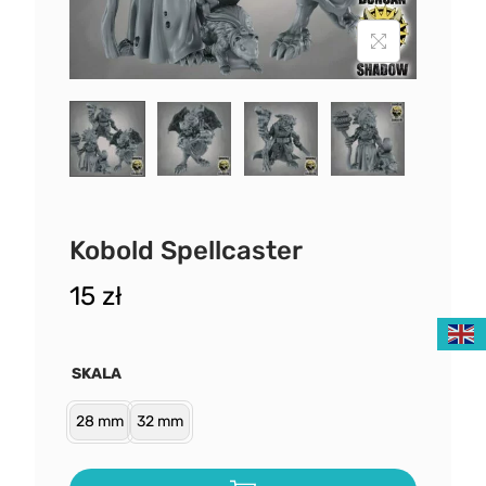
Kobold Spellcaster
15
zł
SKALA
28 mm
32 mm