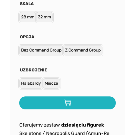
SKALA
28 mm
32 mm
OPCJA
Bez Command Group
Z Command Group
UZBROJENIE
Halabardy
Miecze
Oferujemy zestaw
dziesięciu figurek
Skeletons / Necropolis Guard (Amun-Re