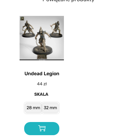
Undead Legion
44
zł
SKALA
28 mm
32 mm