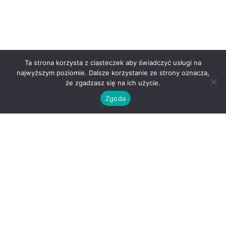
Ta strona korzysta z ciasteczek aby świadczyć usługi na
najwyższym poziomie. Dalsze korzystanie ze strony oznacza,
że zgadzasz się na ich użycie.
Zgoda
O nas
Kontakt
Regulamin
Polityka prywatności