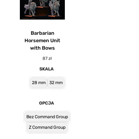
Barbarian
Horsemen Unit
with Bows
87
zł
SKALA
28 mm
32 mm
OPCJA
Bez Command Group
Z Command Group