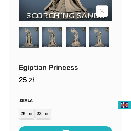
Egiptian Princess
25
zł
SKALA
28 mm
32 mm