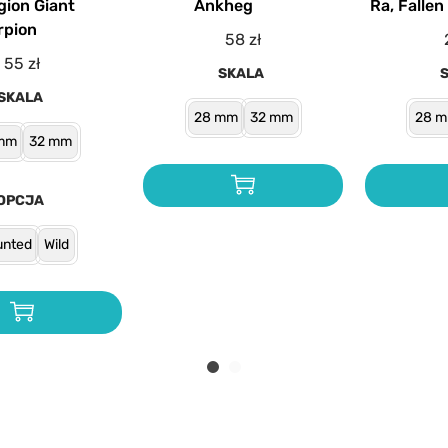
gion Giant
Ankheg
Ra, Falle
rpion
58
zł
55
zł
SKALA
SKALA
28 mm
32 mm
28 
mm
32 mm
OPCJA
nted
Wild