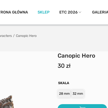
TRONA GŁÓWNA
SKLEP
ETC 2026
GALERI
racters
/
Canopic Hero
Canopic Hero
30
zł
SKALA
28 mm
32 mm