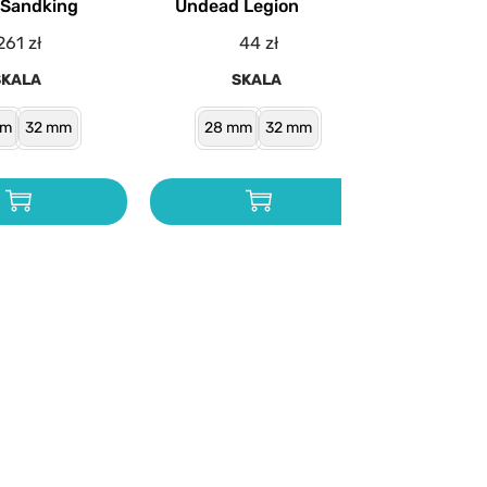
n Sandking
Undead Legion
261
zł
44
zł
SKALA
SKALA
mm
32 mm
28 mm
32 mm