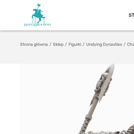
S
Strona główna
/
Sklep
/
Figurki
/
Undying Dynasties
/
Cha