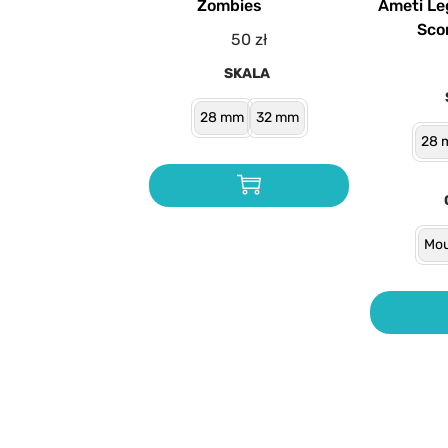
Zombies
Ameti Le
Sco
50
zł
SKALA
28 mm
32 mm
28 
Mou