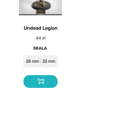
Undead Legion
44
zł
SKALA
28 mm
32 mm