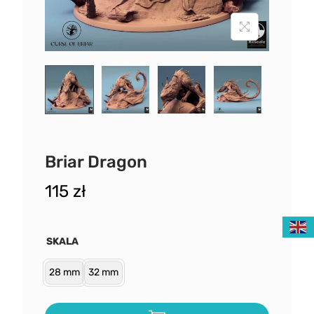
Briar Dragon
115
zł
SKALA
28 mm
32 mm