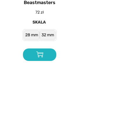
Beastmasters
72
zł
SKALA
28 mm
32 mm