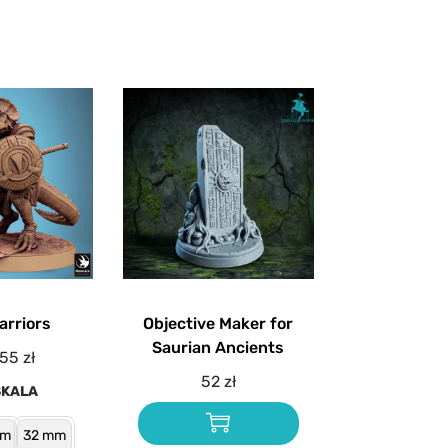
arriors
Objective Maker for
Saurian Ancients
55
zł
52
zł
SKALA
mm
32 mm