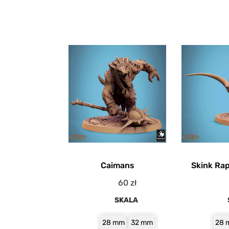
Caimans
Skink Rap
60
zł
SKALA
28 mm
32 mm
28 