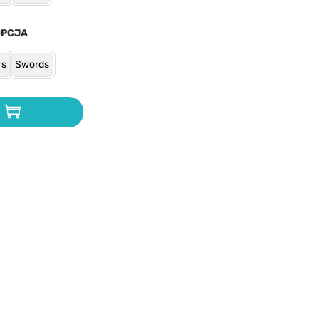
OPCJA
rs
Swords