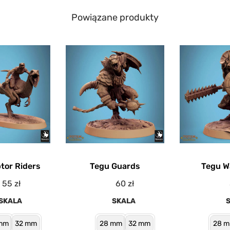
Powiązane produkty
tor Riders
Tegu Guards
Tegu W
55
zł
60
zł
SKALA
SKALA
mm
32 mm
28 mm
32 mm
28 