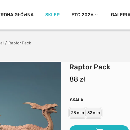
TRONA GŁÓWNA
SKLEP
ETC 2026
GALERI
al
/
Raptor Pack
Raptor Pack
88
zł
SKALA
28 mm
32 mm