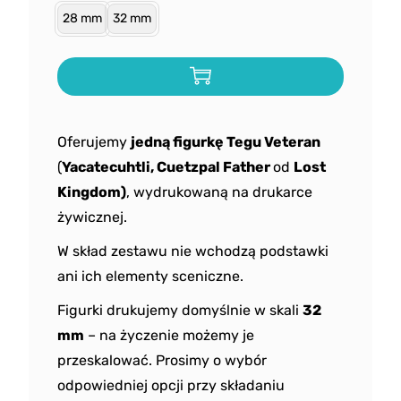
28 mm
32 mm
Oferujemy
jedną figurkę
Tegu Veteran
(
Yacatecuhtli, Cuetzpal Father
od
Lost
Kingdom)
, wydrukowaną na drukarce
żywicznej.
W skład zestawu nie wchodzą podstawki
ani ich elementy sceniczne.
Figurki drukujemy domyślnie w skali
32
mm
– na życzenie możemy je
przeskalować. Prosimy o wybór
odpowiedniej opcji przy składaniu