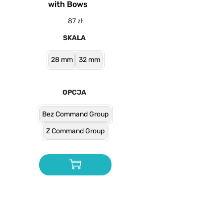
with Bows
87
zł
SKALA
28 mm
32 mm
OPCJA
Bez Command Group
Z Command Group