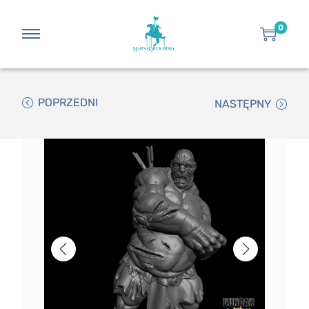
0
POPRZEDNI
NASTĘPNY