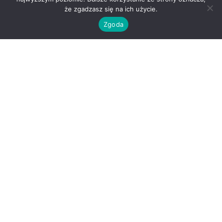
że zgadzasz się na ich użycie.
Zgoda
O nas
Kontakt
Regulamin
Polityka prywatności