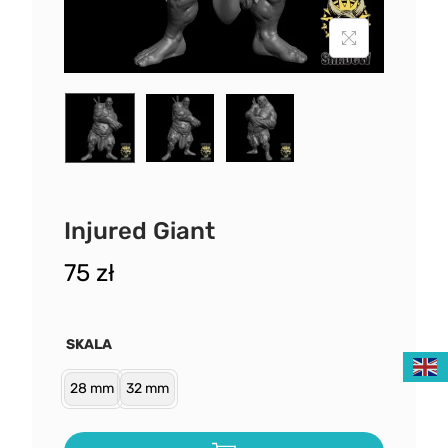
Injured Giant
75
zł
SKALA
28 mm
32 mm