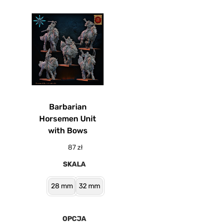
Barbarian
Horsemen Unit
with Bows
87
zł
SKALA
28 mm
32 mm
OPCJA