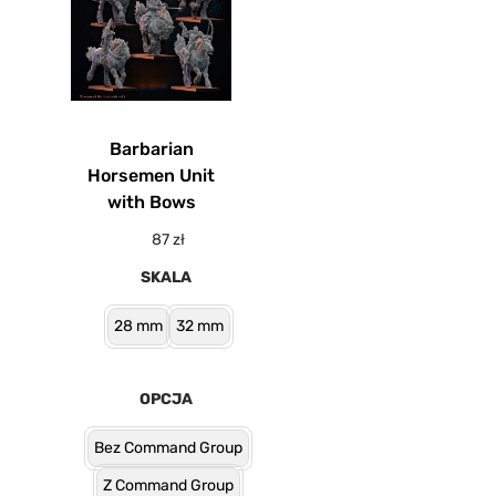
Barbarian
Horsemen Unit
with Bows
87
zł
SKALA
28 mm
32 mm
OPCJA
Bez Command Group
Z Command Group