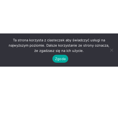
Ta strona korzysta z ciasteczek aby świadczyć usługi na
najwyższym poziomie. Dalsze korzystanie ze strony oznacza,
że zgadzasz się na ich użycie.
Zgoda
O nas
Kontakt
Regulamin
Polityka prywatności