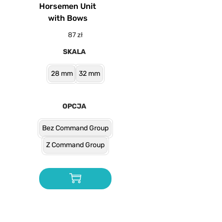
Horsemen Unit
with Bows
87
zł
SKALA
28 mm
32 mm
OPCJA
Bez Command Group
Z Command Group