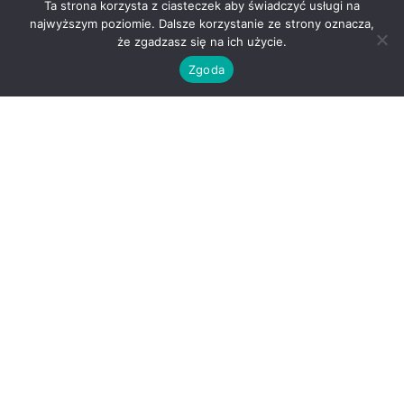
Ta strona korzysta z ciasteczek aby świadczyć usługi na
najwyższym poziomie. Dalsze korzystanie ze strony oznacza,
że zgadzasz się na ich użycie.
Zgoda
O nas
Kontakt
Regulamin
Polityka prywatności