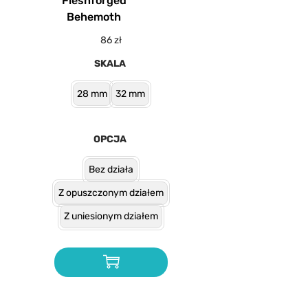
Fleshforged
Behemoth
86
zł
SKALA
28 mm
32 mm
OPCJA
Bez działa
Z opuszczonym działem
Z uniesionym działem