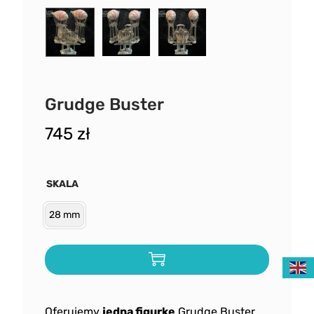
Grudge Buster
745
zł
SKALA
28 mm
Oferujemy
jedną figurkę
Grudge Buster