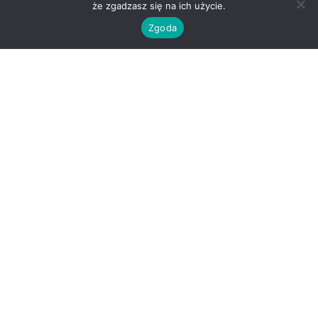
że zgadzasz się na ich użycie.
Zgoda
O nas
Kontakt
Regulamin
Polityka prywatności