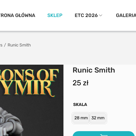
TRONA GŁÓWNA
SKLEP
ETC 2026
GALERI
rs
/
Runic Smith
Runic Smith
25
zł
SKALA
28 mm
32 mm