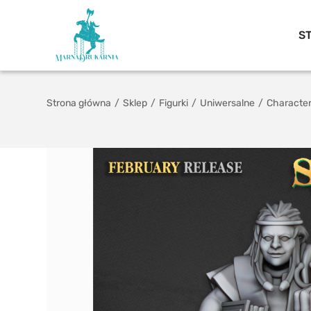
S
Strona główna
/
Sklep
/
Figurki
/
Uniwersalne
/
Characte