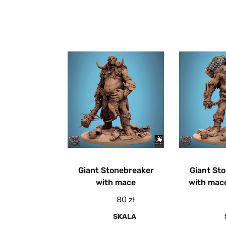
Giant Stonebreaker
Giant St
with mace
with mac
80
zł
SKALA