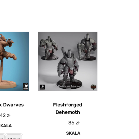
k Dwarves
Fleshforged
Behemoth
42
zł
86
zł
SKALA
SKALA