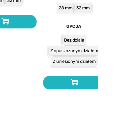
mm
32 mm
28 mm
32 mm
OPCJA
Bez działa
Z opuszczonym działem
Z uniesionym działem