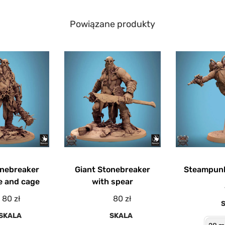
Powiązane produkty
onebreaker
Giant Stonebreaker
Steampun
e and cage
with spear
80
zł
80
zł
SKALA
SKALA