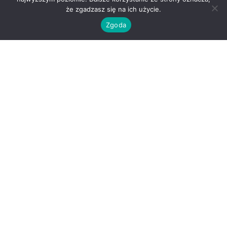
że zgadzasz się na ich użycie.
Zgoda
O nas
Kontakt
Regulamin
Polityka prywatności