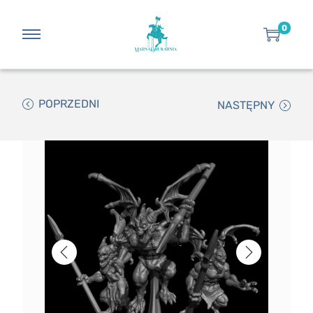
0
POPRZEDNI
NASTĘPNY