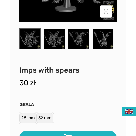
Imps with spears
30
zł
SKALA
28 mm
32 mm