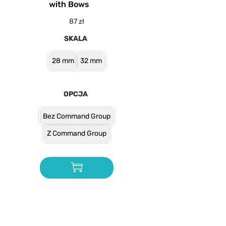
with Bows
87
zł
SKALA
28 mm
32 mm
OPCJA
Bez Command Group
Z Command Group