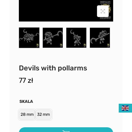
Devils with pollarms
77
zł
SKALA
28 mm
32 mm