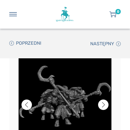
0
POPRZEDNI
NASTĘPNY