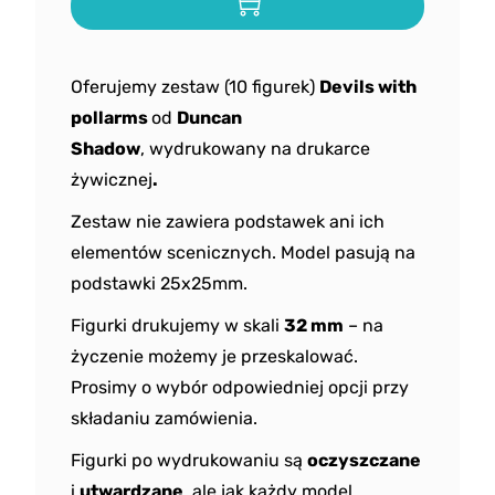
Oferujemy zestaw (10 figurek)
Devils with
pollarms
od
Duncan
Shadow
, wydrukowany na drukarce
żywicznej
.
Zestaw nie zawiera podstawek ani ich
elementów scenicznych. Model pasują na
podstawki 25x25mm.
Figurki drukujemy w skali
32 mm
– na
życzenie możemy je przeskalować.
Prosimy o wybór odpowiedniej opcji przy
składaniu zamówienia.
Figurki po wydrukowaniu są
oczyszczane
i
utwardzane
, ale jak każdy model,