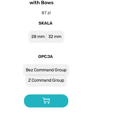
with Bows
87
zł
SKALA
28 mm
32 mm
OPCJA
Bez Command Group
Z Command Group