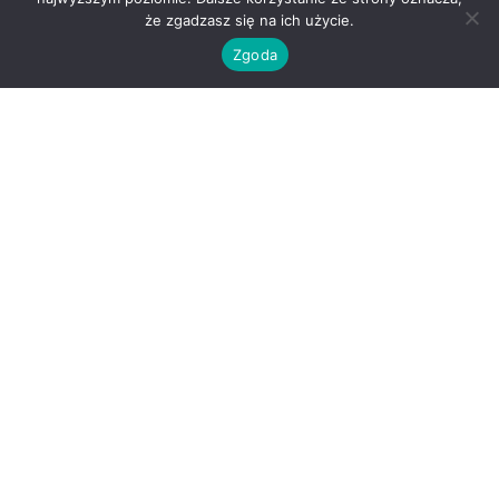
że zgadzasz się na ich użycie.
Zgoda
O nas
Kontakt
Regulamin
Polityka prywatności