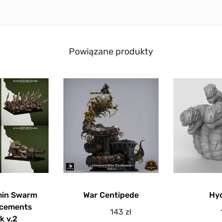
Powiązane produkty
War Centipede
Hy
min Swarm
rcements
143
zł
k v.2