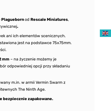
)
Plagueborn
od
Rescale Miniatures
,
żywicznej
.
ek ani ich elementów scenicznych.
dstawiona jest na podstawce 75x75mm.
ści.
2 mm
– na życzenie możemy je
bór odpowiedniej opcji przy składaniu
wany m.in. w armii Vermin Swarm z
itewnych The Ninth Age.
e bezpiecznie zapakowane.