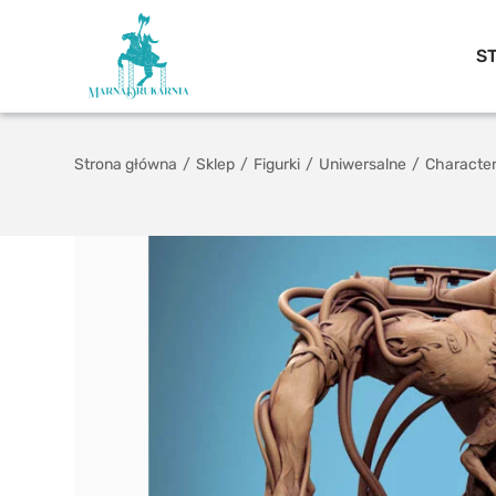
S
Strona główna
/
Sklep
/
Figurki
/
Uniwersalne
/
Characte