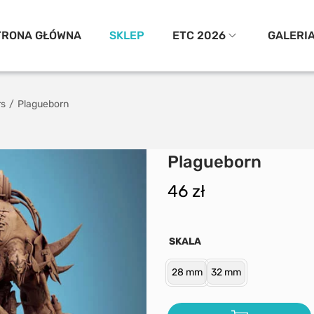
TRONA GŁÓWNA
SKLEP
ETC 2026
GALERI
rs
/
Plagueborn
Plagueborn
46
zł
SKALA
28 mm
32 mm