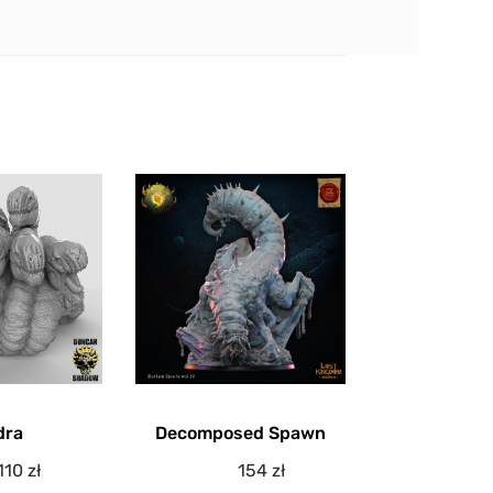
dra
Decomposed Spawn
110
zł
154
zł