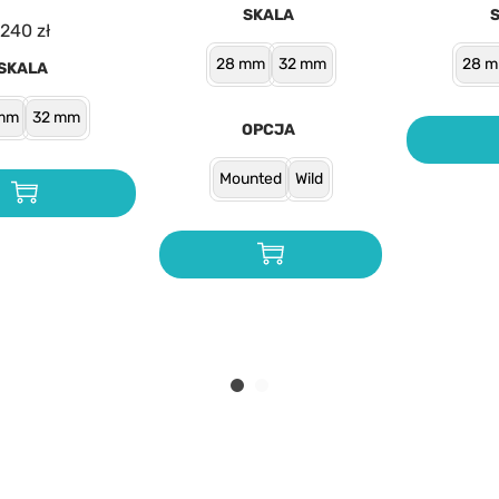
SKALA
240
zł
28 mm
32 mm
28 
SKALA
mm
32 mm
OPCJA
Mounted
Wild