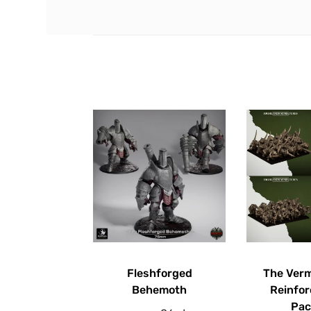
Fleshforged
The Ver
Behemoth
Reinfo
Pac