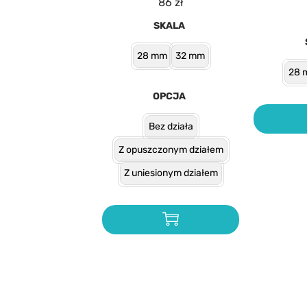
86
zł
SKALA
28 mm
32 mm
28 
OPCJA
Bez działa
Z opuszczonym działem
Z uniesionym działem