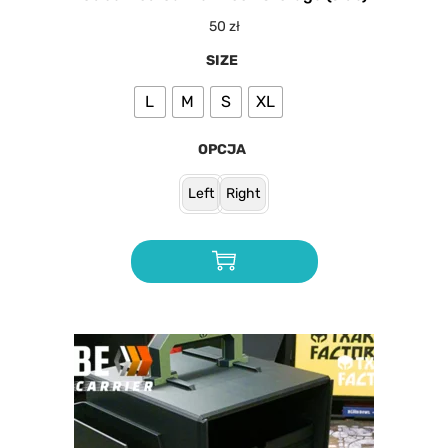
50
zł
SIZE
L
M
S
XL
OPCJA
Left
Right