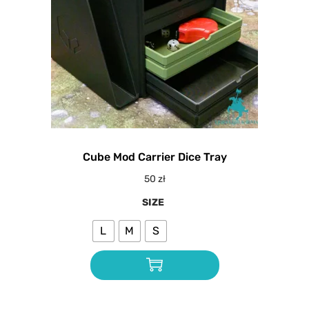
Cube Mod Carrier Dice Tray
50
zł
SIZE
L
M
S