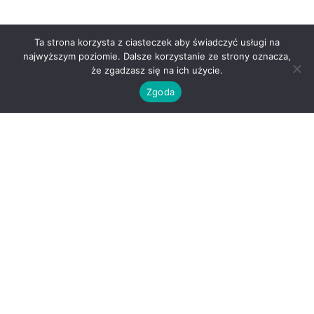
Ta strona korzysta z ciasteczek aby świadczyć usługi na
najwyższym poziomie. Dalsze korzystanie ze strony oznacza,
że zgadzasz się na ich użycie.
Zgoda
O nas
Kontakt
Regulamin
Polityka prywatności