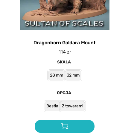
Dragonborn Galdara Mount
114
zł
SKALA
28 mm
32 mm
OPCJA
Bestia
Z towarami