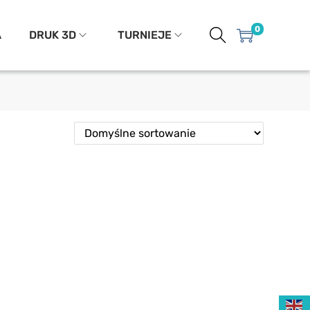
0
A
DRUK 3D
TURNIEJE