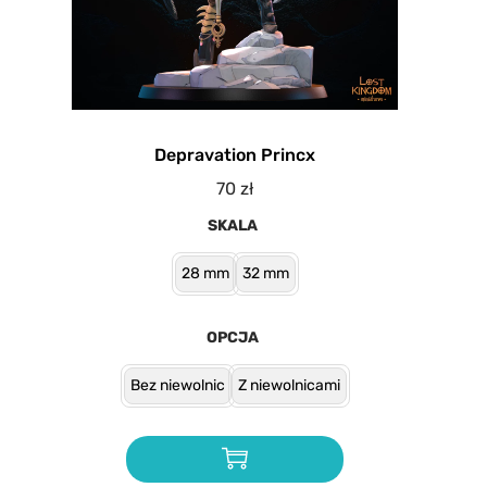
Depravation Princx
70
zł
SKALA
28 mm
32 mm
OPCJA
Bez niewolnic
Z niewolnicami