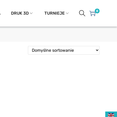
0
A
DRUK 3D
TURNIEJE