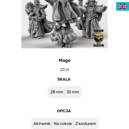
Mage
23
zł
SKALA
28 mm
32 mm
OPCJA
Alchemik
Na cokole
Z kosturem