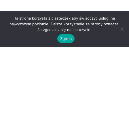
Ta strona korzysta z ciasteczek aby świadczyć usługi na
najwyższym poziomie. Dalsze korzystanie ze strony oznacza,
że zgadzasz się na ich użycie.
Zgoda
O nas
Kontakt
Regulamin
Polityka prywatności