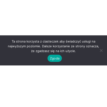
Ta strona korzysta z ciasteczek aby świadczyć usługi na
najwyższym poziomie. Dalsze korzystanie ze strony oznacza,
że zgadzasz się na ich użycie.
Zgoda
O nas
Kontakt
Regulamin
Polityka prywatności