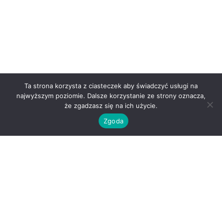
Ta strona korzysta z ciasteczek aby świadczyć usługi na
najwyższym poziomie. Dalsze korzystanie ze strony oznacza,
że zgadzasz się na ich użycie.
Zgoda
O nas
Kontakt
Regulamin
Polityka prywatności