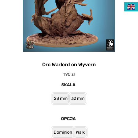
Orc Warlord on Wyvern
190
zł
SKALA
28 mm
32 mm
OPCJA
Dominion
Walk