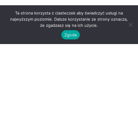
Ta strona korzysta z ciasteczek aby świadczyć usługi na
najwyższym poziomie. Dalsze korzystanie ze strony oznacza,
że zgadzasz się na ich użycie.
Zgoda
O nas
Kontakt
Regulamin
Polityka prywatności